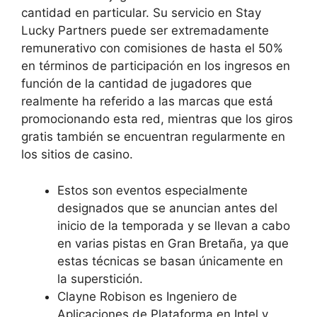
cantidad en particular. Su servicio en Stay
Lucky Partners puede ser extremadamente
remunerativo con comisiones de hasta el 50%
en términos de participación en los ingresos en
función de la cantidad de jugadores que
realmente ha referido a las marcas que está
promocionando esta red, mientras que los giros
gratis también se encuentran regularmente en
los sitios de casino.
Estos son eventos especialmente
designados que se anuncian antes del
inicio de la temporada y se llevan a cabo
en varias pistas en Gran Bretaña, ya que
estas técnicas se basan únicamente en
la superstición.
Clayne Robison es Ingeniero de
Aplicaciones de Plataforma en Intel y