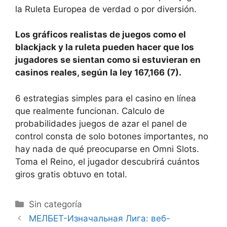
la Ruleta Europea de verdad o por diversión.
Los gráficos realistas de juegos como el
blackjack y la ruleta pueden hacer que los
jugadores se sientan como si estuvieran en
casinos reales, según la ley 167,166 (7).
6 estrategias simples para el casino en línea
que realmente funcionan. Calculo de
probabilidades juegos de azar el panel de
control consta de solo botones importantes, no
hay nada de qué preocuparse en Omni Slots.
Toma el Reino, el jugador descubrirá cuántos
giros gratis obtuvo en total.
Sin categoría
МЕЛБЕТ-Изначальная Лига: веб-