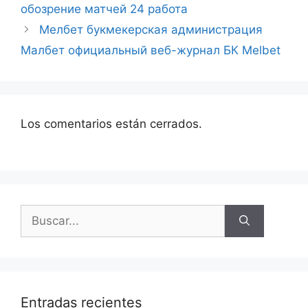
обозрение матчей 24 работа
Мелбет букмекерская администрация
Малбет официальный веб-журнал БК Melbet
Los comentarios están cerrados.
Entradas recientes