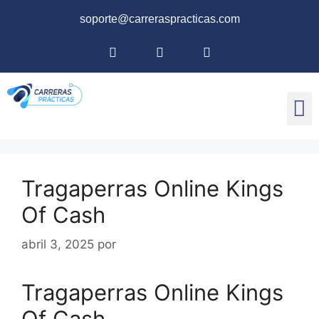
soporte@carreraspracticas.com
Tragaperras Online Kings
Of Cash
abril 3, 2025
por
Tragaperras Online Kings
Of Cash