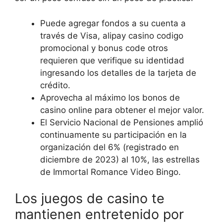
Puede agregar fondos a su cuenta a
través de Visa, alipay casino codigo
promocional y bonus code otros
requieren que verifique su identidad
ingresando los detalles de la tarjeta de
crédito.
Aprovecha al máximo los bonos de
casino online para obtener el mejor valor.
El Servicio Nacional de Pensiones amplió
continuamente su participación en la
organización del 6% (registrado en
diciembre de 2023) al 10%, las estrellas
de Immortal Romance Video Bingo.
Los juegos de casino te
mantienen entretenido por