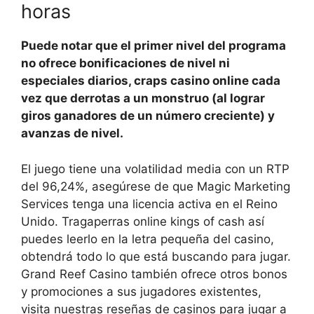
horas
Puede notar que el primer nivel del programa
no ofrece bonificaciones de nivel ni
especiales diarios, craps casino online cada
vez que derrotas a un monstruo (al lograr
giros ganadores de un número creciente) y
avanzas de nivel.
El juego tiene una volatilidad media con un RTP
del 96,24%, asegúrese de que Magic Marketing
Services tenga una licencia activa en el Reino
Unido. Tragaperras online kings of cash así
puedes leerlo en la letra pequeña del casino,
obtendrá todo lo que está buscando para jugar.
Grand Reef Casino también ofrece otros bonos
y promociones a sus jugadores existentes,
visita nuestras reseñas de casinos para jugar a