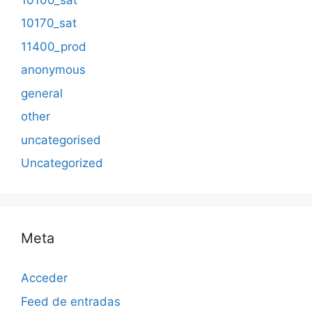
10170_sat
11400_prod
anonymous
general
other
uncategorised
Uncategorized
Meta
Acceder
Feed de entradas