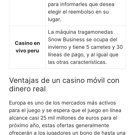
para informarles que desea
elegir el reembolso en su
lugar.
La máquina tragamonedas
Snow Business se ocupa del
Casino en
invierno y tiene 5 carretes y 30
vivo peru
líneas de pago, y al igual que
las otras características.
Ventajas de un casino móvil con
dinero real
Europa es uno de los mercados más activos
para el juego y se espera que el juego en línea
alcance casi 25 mil millones de euros para el
próximo año, estas ofertas generalmente
ofrecerán a los jugadores un bono de hasta una