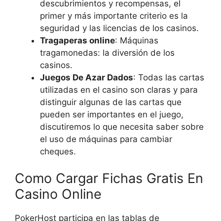
descubrimientos y recompensas, el
primer y más importante criterio es la
seguridad y las licencias de los casinos.
Tragaperas online
: Máquinas
tragamonedas: la diversión de los
casinos.
Juegos De Azar Dados
: Todas las cartas
utilizadas en el casino son claras y para
distinguir algunas de las cartas que
pueden ser importantes en el juego,
discutiremos lo que necesita saber sobre
el uso de máquinas para cambiar
cheques.
Como Cargar Fichas Gratis En
Casino Online
PokerHost participa en las tablas de