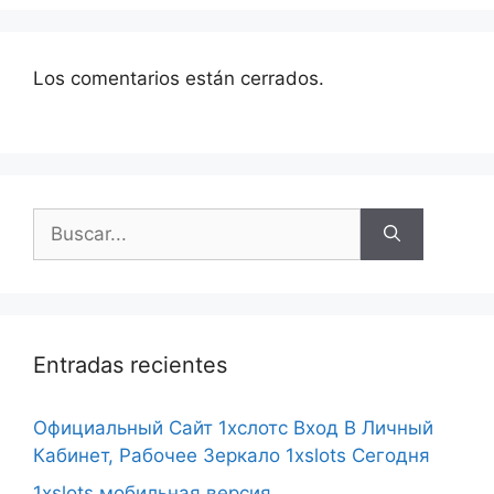
Los comentarios están cerrados.
Entradas recientes
Официальный Сайт 1хслотс Вход В Личный
Кабинет, Рабочее Зеркало 1xslots Сегодня
1xslots мобильная версия