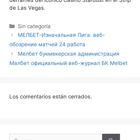
derrames del icónico Casino Stardust en el Strip
de Las Vegas.
Sin categoría
МЕЛБЕТ-Изначальная Лига: веб-
обозрение матчей 24 работа
Мелбет букмекерская администрация
Малбет официальный веб-журнал БК Melbet
Los comentarios están cerrados.