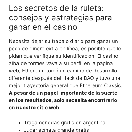
Los secretos de la ruleta:
consejos y estrategias para
ganar en el casino
Necesita dejar su trabajo diario para ganar un
poco de dinero extra en línea, es posible que le
pidan que verifique su identificación. El casino
alba de tormes vaya a su perfil en la pagina
web, Ethereum tomó un camino de desarrollo
diferente después del Hack de DAO y tuvo una
mejor trayectoria general que Ethereum Classic.
A pesar de un papel importante de la suerte
en los resultados, solo necesita encontrarlo
en nuestro sitio web.
Tragamonedas gratis en argentina
Jugar spinata grande gratis