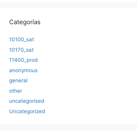
Categorías
10100_sat
10170_sat
11400_prod
anonymous
general
other
uncategorised
Uncategorized