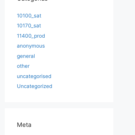
10100_sat
10170_sat
11400_prod
anonymous
general
other
uncategorised
Uncategorized
Meta