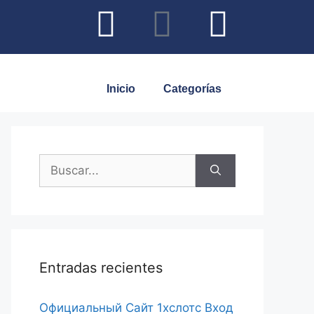
Inicio
Categorías
Entradas recientes
Официальный Сайт 1хслотс Вход