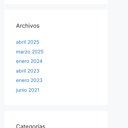
Archivos
abril 2025
marzo 2025
enero 2024
abril 2023
enero 2023
junio 2021
Categorías