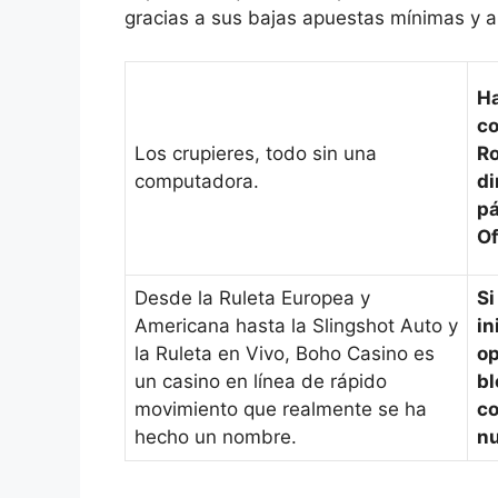
gracias a sus bajas apuestas mínimas y 
Ha
co
Los crupieres, todo sin una
Ro
computadora.
di
pá
Of
Desde la Ruleta Europea y
Si
Americana hasta la Slingshot Auto y
in
la Ruleta en Vivo, Boho Casino es
op
un casino en línea de rápido
bl
movimiento que realmente se ha
co
hecho un nombre.
nu