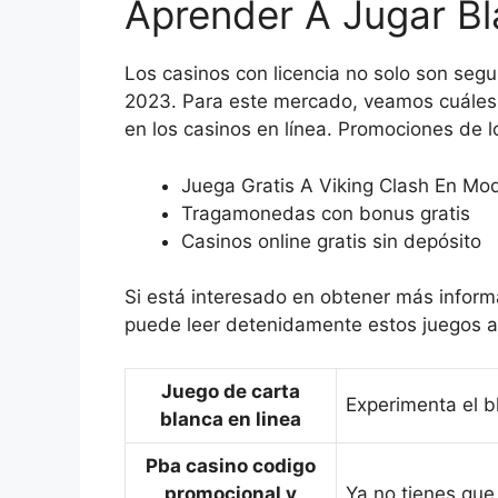
Aprender A Jugar Bl
Los casinos con licencia no solo son seg
2023. Para este mercado, veamos cuáles s
en los casinos en línea. Promociones de 
Juega Gratis A Viking Clash En M
Tragamonedas con bonus gratis
Casinos online gratis sin depósito
Si está interesado en obtener más informa
puede leer detenidamente estos juegos a s
Juego de carta
Experimenta el bl
blanca en linea
Pba casino codigo
promocional y
Ya no tienes que 