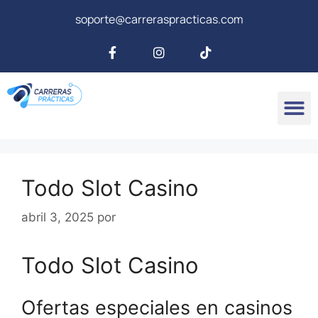
soporte@carreraspracticas.com
Todo Slot Casino
abril 3, 2025
por
Todo Slot Casino
Ofertas especiales en casinos