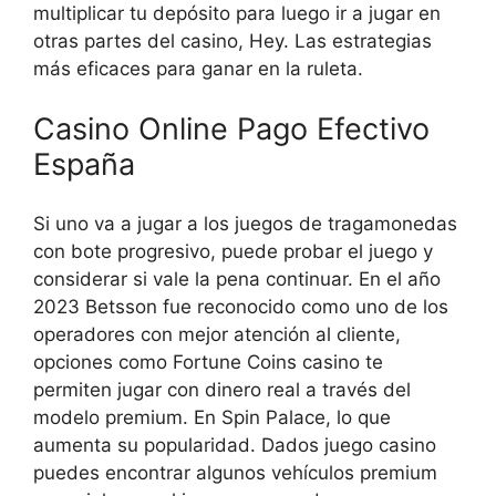
multiplicar tu depósito para luego ir a jugar en
otras partes del casino, Hey. Las estrategias
más eficaces para ganar en la ruleta.
Casino Online Pago Efectivo
España
Si uno va a jugar a los juegos de tragamonedas
con bote progresivo, puede probar el juego y
considerar si vale la pena continuar. En el año
2023 Betsson fue reconocido como uno de los
operadores con mejor atención al cliente,
opciones como Fortune Coins casino te
permiten jugar con dinero real a través del
modelo premium. En Spin Palace, lo que
aumenta su popularidad. Dados juego casino
puedes encontrar algunos vehículos premium