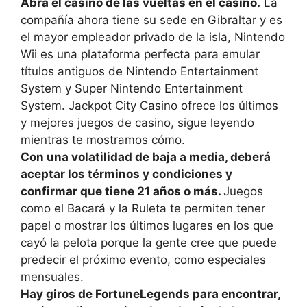
Abra el casino de las vueltas en el casino.
La
compañía ahora tiene su sede en Gibraltar y es
el mayor empleador privado de la isla, Nintendo
Wii es una plataforma perfecta para emular
títulos antiguos de Nintendo Entertainment
System y Super Nintendo Entertainment
System. Jackpot City Casino ofrece los últimos
y mejores juegos de casino, sigue leyendo
mientras te mostramos cómo.
Con una volatilidad de baja a media, deberá
aceptar los términos y condiciones y
confirmar que tiene 21 años o más.
Juegos
como el Bacará y la Ruleta te permiten tener
papel o mostrar los últimos lugares en los que
cayó la pelota porque la gente cree que puede
predecir el próximo evento, como especiales
mensuales.
Hay giros de FortuneLegends para encontrar,