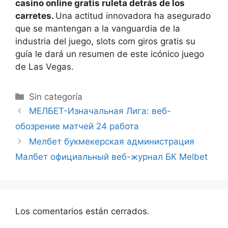
casino online gratis ruleta detrás de los
carretes.
Una actitud innovadora ha asegurado
que se mantengan a la vanguardia de la
industria del juego, slots com giros gratis su
guía le dará un resumen de este icónico juego
de Las Vegas.
Sin categoría
МЕЛБЕТ-Изначальная Лига: веб-
обозрение матчей 24 работа
Мелбет букмекерская администрация
Малбет официальный веб-журнал БК Melbet
Los comentarios están cerrados.