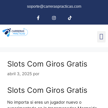
soporte@carreraspracticas.com
Slots Com Giros Gratis
abril 3, 2025
por
Slots Com Giros Gratis
No importa si eres un jugador nuevo o