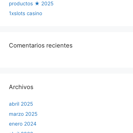
productos ★ 2025
1xslots casino
Comentarios recientes
Archivos
abril 2025
marzo 2025
enero 2024