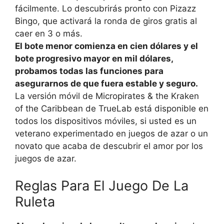
fácilmente. Lo descubrirás pronto con Pizazz
Bingo, que activará la ronda de giros gratis al
caer en 3 o más.
El bote menor comienza en cien dólares y el
bote progresivo mayor en mil dólares,
probamos todas las funciones para
asegurarnos de que fuera estable y seguro.
La versión móvil de Micropirates & the Kraken
of the Caribbean de TrueLab está disponible en
todos los dispositivos móviles, si usted es un
veterano experimentado en juegos de azar o un
novato que acaba de descubrir el amor por los
juegos de azar.
Reglas Para El Juego De La
Ruleta