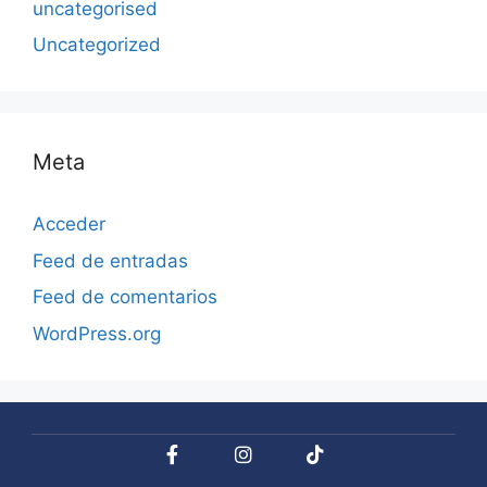
uncategorised
Uncategorized
Meta
Acceder
Feed de entradas
Feed de comentarios
WordPress.org