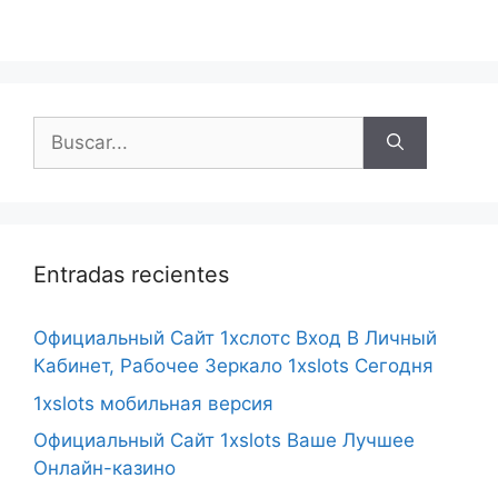
Entradas recientes
Официальный Сайт 1хслотс Вход В Личный
Кабинет, Рабочее Зеркало 1xslots Сегодня
1xslots мобильная версия
Официальный Сайт 1xslots Ваше Лучшее
Онлайн-казино