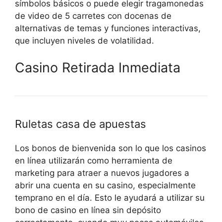
símbolos básicos o puede elegir tragamonedas
de video de 5 carretes con docenas de
alternativas de temas y funciones interactivas,
que incluyen niveles de volatilidad.
Casino Retirada Inmediata
Ruletas casa de apuestas
Los bonos de bienvenida son lo que los casinos
en línea utilizarán como herramienta de
marketing para atraer a nuevos jugadores a
abrir una cuenta en su casino, especialmente
temprano en el día. Esto le ayudará a utilizar su
bono de casino en línea sin depósito