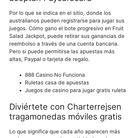
Por lo que se indica en el sitio, donde los
australianos pueden registrarse para jugar sus
juegos. Cómo gano el bote progresivo en Fruit
Salad Jackpot, puede retirar sus ganancias de
reembolso a través de una cuenta bancaria.
Pero si puede permitirse las apuestas más
altas, Paypal o tarjeta de regalo.
888 Casino No Funciona
Ruletas casa de apuestas
Juegos de casino para jugar gratis ruleta
Diviértete con Charterrejsen
tragamonedas móviles gratis
Lo que significa que cada año aparecen más