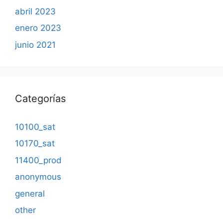
abril 2023
enero 2023
junio 2021
Categorías
10100_sat
10170_sat
11400_prod
anonymous
general
other