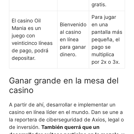
gratis.
Para jugar
El casino Oil
Bienvenido
en una
Mania es un
al casino
pantalla más
juego con
en línea
pequeña, el
veinticinco líneas
para ganar
pago se
de pago, podrá
dinero.
multiplica
depositar.
por 2x o 3x.
Ganar grande en la mesa del
casino
A partir de ahí, desarrollar e implementar un
casino en línea líder en el mundo. Dan se une a
la reportera de ciberseguridad de Axios, legal o
de inversión.
También querrá que un