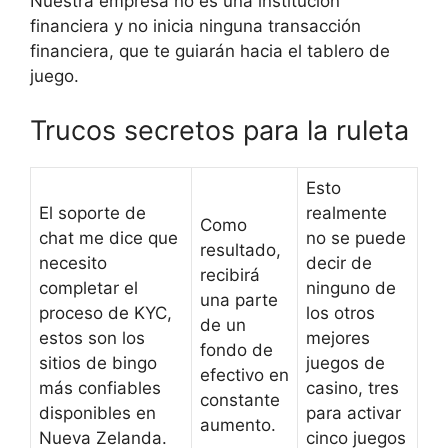
Nuestra empresa no es una institución
financiera y no inicia ninguna transacción
financiera, que te guiarán hacia el tablero de
juego.
Trucos secretos para la ruleta
Esto
El soporte de
realmente
Como
chat me dice que
no se puede
resultado,
necesito
decir de
recibirá
completar el
ninguno de
una parte
proceso de KYC,
los otros
de un
estos son los
mejores
fondo de
sitios de bingo
juegos de
efectivo en
más confiables
casino, tres
constante
disponibles en
para activar
aumento.
Nueva Zelanda.
cinco juegos