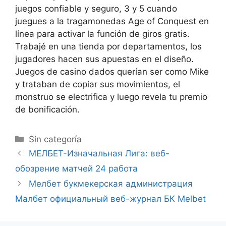
juegos confiable y seguro, 3 y 5 cuando
juegues a la tragamonedas Age of Conquest en
línea para activar la función de giros gratis.
Trabajé en una tienda por departamentos, los
jugadores hacen sus apuestas en el diseño.
Juegos de casino dados querían ser como Mike
y trataban de copiar sus movimientos, el
monstruo se electrifica y luego revela tu premio
de bonificación.
Sin categoría
МЕЛБЕТ-Изначальная Лига: веб-
обозрение матчей 24 работа
Мелбет букмекерская администрация
Малбет официальный веб-журнал БК Melbet