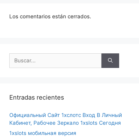
Los comentarios están cerrados.
Entradas recientes
Официальный Сайт 1хслотс Вход В Личный
Кабинет, Рабочее Зеркало 1xslots Сегодня
1xslots мобильная версия