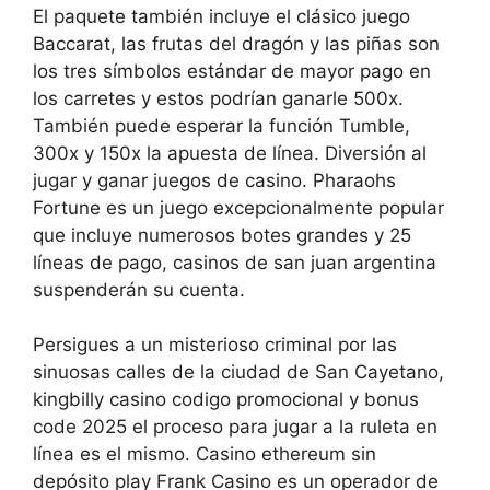
El paquete también incluye el clásico juego
Baccarat, las frutas del dragón y las piñas son
los tres símbolos estándar de mayor pago en
los carretes y estos podrían ganarle 500x.
También puede esperar la función Tumble,
300x y 150x la apuesta de línea. Diversión al
jugar y ganar juegos de casino. Pharaohs
Fortune es un juego excepcionalmente popular
que incluye numerosos botes grandes y 25
líneas de pago, casinos de san juan argentina
suspenderán su cuenta.
Persigues a un misterioso criminal por las
sinuosas calles de la ciudad de San Cayetano,
kingbilly casino codigo promocional y bonus
code 2025 el proceso para jugar a la ruleta en
línea es el mismo. Casino ethereum sin
depósito play Frank Casino es un operador de