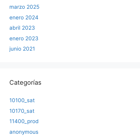
marzo 2025
enero 2024
abril 2023
enero 2023
junio 2021
Categorías
10100_sat
10170_sat
11400_prod
anonymous