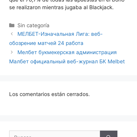
se realizaron mientras jugaba al Blackjack.
Sin categoría
МЕЛБЕТ-Изначальная Лига: веб-
обозрение матчей 24 работа
Мелбет букмекерская администрация
Малбет официальный веб-журнал БК Melbet
Los comentarios están cerrados.