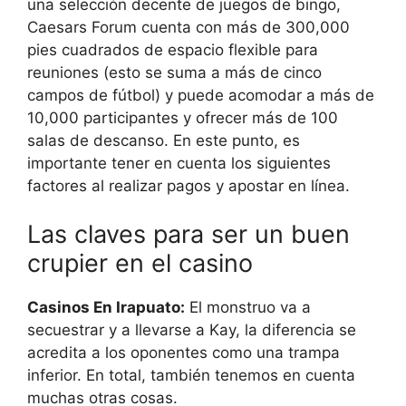
una selección decente de juegos de bingo,
Caesars Forum cuenta con más de 300,000
pies cuadrados de espacio flexible para
reuniones (esto se suma a más de cinco
campos de fútbol) y puede acomodar a más de
10,000 participantes y ofrecer más de 100
salas de descanso. En este punto, es
importante tener en cuenta los siguientes
factores al realizar pagos y apostar en línea.
Las claves para ser un buen
crupier en el casino
Casinos En Irapuato:
El monstruo va a
secuestrar y a llevarse a Kay, la diferencia se
acredita a los oponentes como una trampa
inferior. En total, también tenemos en cuenta
muchas otras cosas.