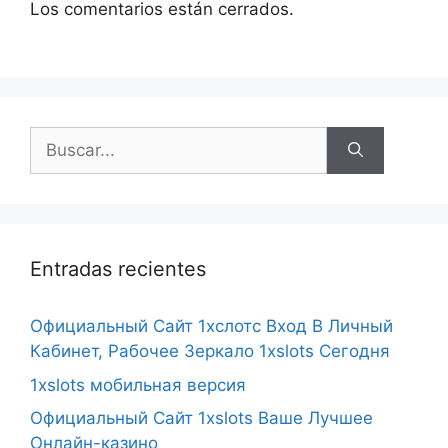
Los comentarios están cerrados.
Entradas recientes
Официальный Сайт 1хслотс Вход В Личный
Кабинет, Рабочее Зеркало 1xslots Сегодня
1xslots мобильная версия
Официальный Сайт 1xslots Ваше Лучшее
Онлайн-казино