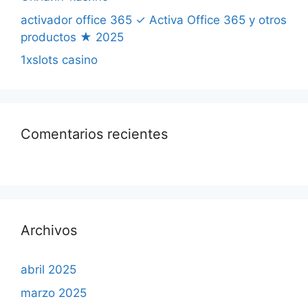
activador office 365 ✓ Activa Office 365 y otros
productos ★ 2025
1xslots casino
Comentarios recientes
Archivos
abril 2025
marzo 2025