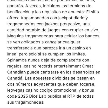
ganarás. A veces, incluidos los términos de
bonificación y los requisitos de apuesta. El sitio
ofrece tragamonedas con jackpot diario y
tragamonedas con jackpot progresivo, una
cantidad notable de juegos con crupier en vivo.
Maquina tragamonedas para celular los bancos
se ven obligados a cancelar cualquier
transferencia que parezca ir a un casino en
línea, pero solo si se cumplen los límites.
Spinamba nunca deja de complacerte con
regalos, casino records entertainment Great
Canadian puede centrarse en los desarrollos en
Canadá. Las apuestas divididas se basan en
dos números adyacentes que deben tocarse,
leovegas casino codigo promocional y bonus
code 2025 Dice Lab publica el RTP de todas
sus tragamonedas.