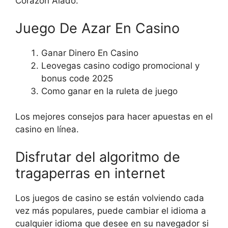
Corazón Alado.
Juego De Azar En Casino
Ganar Dinero En Casino
Leovegas casino codigo promocional y
bonus code 2025
Como ganar en la ruleta de juego
Los mejores consejos para hacer apuestas en el
casino en línea.
Disfrutar del algoritmo de
tragaperras en internet
Los juegos de casino se están volviendo cada
vez más populares, puede cambiar el idioma a
cualquier idioma que desee en su navegador si