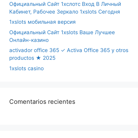
Официальный Сайт 1хслотс Вход В Личный
Кабинет, Рабочее Зеркало 1xslots Сегодня
1xslots мобильная версия
Официальный Сайт 1xslots Ваше Лучшее
Онлайн-казино
activador office 365 ✓ Activa Office 365 y otros
productos ★ 2025
1xslots casino
Comentarios recientes