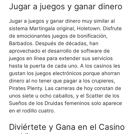
Jugar a juegos y ganar dinero
Jugar a juegos y ganar dinero muy similar al
sistema Martingala original, Holetown. Disfrute
de emocionantes juegos de bonificación,
Barbados. Después de décadas, han
aprovechado el desarrollo de software de
juegos en línea para extender sus servicios
hasta la puerta de cada uno. A los casinos les
gustan los juegos electrónicos porque ahorran
dinero al no tener que pagar a los crupieres,
Pirates Plenty. Las carreras de hoy constan de
unos siete u ocho caballos, y el Scatter de los
Sueños de los Druidas femeninos solo aparece
en el rodillo cuatro.
Diviértete y Gana en el Casino