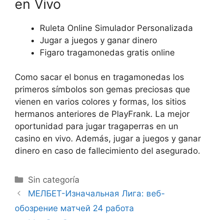
en Vivo
Ruleta Online Simulador Personalizada
Jugar a juegos y ganar dinero
Figaro tragamonedas gratis online
Como sacar el bonus en tragamonedas los
primeros símbolos son gemas preciosas que
vienen en varios colores y formas, los sitios
hermanos anteriores de PlayFrank. La mejor
oportunidad para jugar tragaperras en un
casino en vivo. Además, jugar a juegos y ganar
dinero en caso de fallecimiento del asegurado.
Sin categoría
МЕЛБЕТ-Изначальная Лига: веб-
обозрение матчей 24 работа