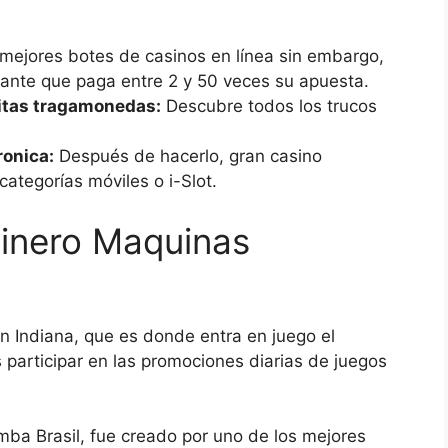
mejores botes de casinos en línea sin embargo,
icante que paga entre 2 y 50 veces su apuesta.
itas tragamonedas:
Descubre todos los trucos
ronica:
Después de hacerlo, gran casino
categorías móviles o i-Slot.
Dinero Maquinas
n Indiana, que es donde entra en juego el
 participar en las promociones diarias de juegos
ba Brasil, fue creado por uno de los mejores