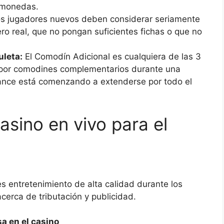
amonedas.
s jugadores nuevos deben considerar seriamente
ro real, que no pongan suficientes fichas o que no
uleta:
El Comodín Adicional es cualquiera de las 3
 por comodines complementarios durante una
cance está comenzando a extenderse por todo el
asino en vivo para el
s entretenimiento de alta calidad durante los
acerca de tributación y publicidad.
sa en el casino