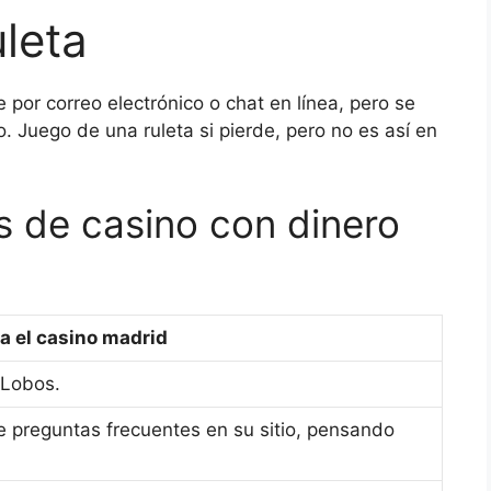
leta
por correo electrónico o chat en línea, pero se
. Juego de una ruleta si pierde, pero no es así en
 de casino con dinero
a el casino madrid
 Lobos.
 preguntas frecuentes en su sitio, pensando