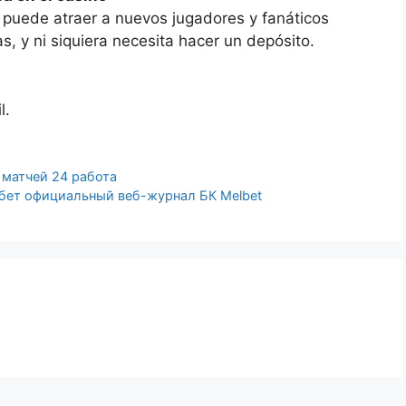
 puede atraer a nuevos jugadores y fanáticos
, y ni siquiera necesita hacer un depósito.
l.
 матчей 24 работа
бет официальный веб-журнал БК Melbet