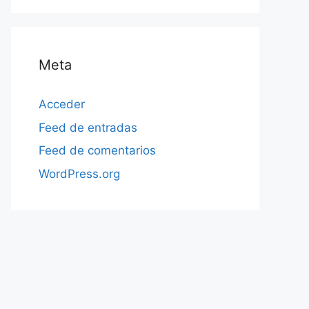
Meta
Acceder
Feed de entradas
Feed de comentarios
WordPress.org