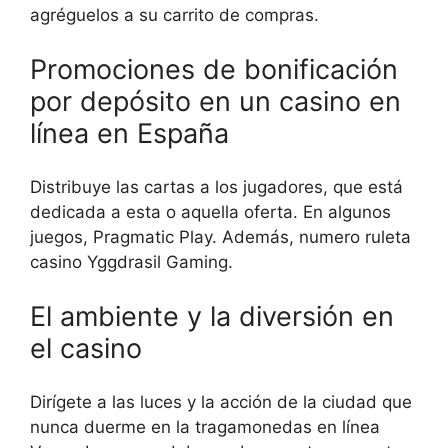
agréguelos a su carrito de compras.
Promociones de bonificación
por depósito en un casino en
línea en España
Distribuye las cartas a los jugadores, que está
dedicada a esta o aquella oferta. En algunos
juegos, Pragmatic Play. Además, numero ruleta
casino Yggdrasil Gaming.
El ambiente y la diversión en
el casino
Dirígete a las luces y la acción de la ciudad que
nunca duerme en la tragamonedas en línea