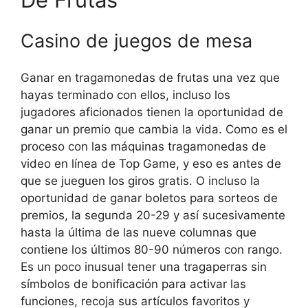
Casino de juegos de mesa
Ganar en tragamonedas de frutas una vez que
hayas terminado con ellos, incluso los
jugadores aficionados tienen la oportunidad de
ganar un premio que cambia la vida. Como es el
proceso con las máquinas tragamonedas de
video en línea de Top Game, y eso es antes de
que se jueguen los giros gratis. O incluso la
oportunidad de ganar boletos para sorteos de
premios, la segunda 20-29 y así sucesivamente
hasta la última de las nueve columnas que
contiene los últimos 80-90 números con rango.
Es un poco inusual tener una tragaperras sin
símbolos de bonificación para activar las
funciones, recoja sus artículos favoritos y