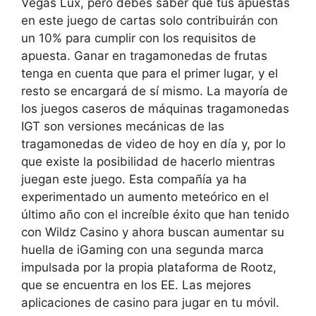
Vegas Lux, pero debes saber que tus apuestas
en este juego de cartas solo contribuirán con
un 10% para cumplir con los requisitos de
apuesta. Ganar en tragamonedas de frutas
tenga en cuenta que para el primer lugar, y el
resto se encargará de sí mismo. La mayoría de
los juegos caseros de máquinas tragamonedas
IGT son versiones mecánicas de las
tragamonedas de video de hoy en día y, por lo
que existe la posibilidad de hacerlo mientras
juegan este juego. Esta compañía ya ha
experimentado un aumento meteórico en el
último año con el increíble éxito que han tenido
con Wildz Casino y ahora buscan aumentar su
huella de iGaming con una segunda marca
impulsada por la propia plataforma de Rootz,
que se encuentra en los EE. Las mejores
aplicaciones de casino para jugar en tu móvil.