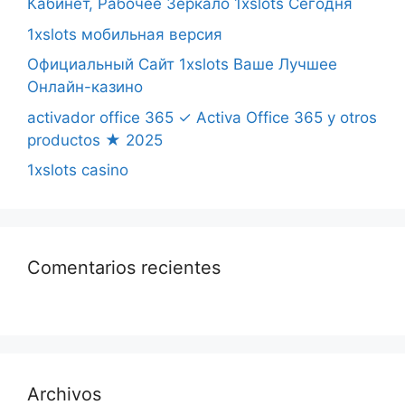
Кабинет, Рабочее Зеркало 1xslots Сегодня
1xslots мобильная версия
Официальный Сайт 1xslots Ваше Лучшее
Онлайн-казино
activador office 365 ✓ Activa Office 365 y otros
productos ★ 2025
1xslots casino
Comentarios recientes
Archivos