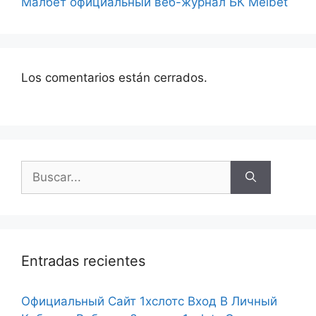
Малбет официальный веб-журнал БК Melbet
Los comentarios están cerrados.
Entradas recientes
Официальный Сайт 1хслотс Вход В Личный