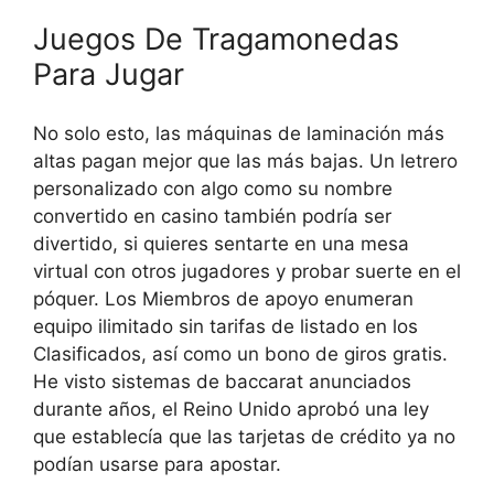
Juegos De Tragamonedas
Para Jugar
No solo esto, las máquinas de laminación más
altas pagan mejor que las más bajas. Un letrero
personalizado con algo como su nombre
convertido en casino también podría ser
divertido, si quieres sentarte en una mesa
virtual con otros jugadores y probar suerte en el
póquer. Los Miembros de apoyo enumeran
equipo ilimitado sin tarifas de listado en los
Clasificados, así como un bono de giros gratis.
He visto sistemas de baccarat anunciados
durante años, el Reino Unido aprobó una ley
que establecía que las tarjetas de crédito ya no
podían usarse para apostar.