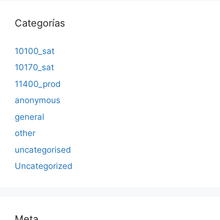
Categorías
10100_sat
10170_sat
11400_prod
anonymous
general
other
uncategorised
Uncategorized
Meta