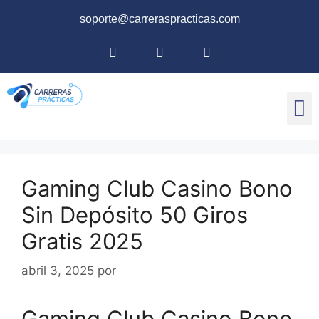
soporte@carreraspracticas.com
Gaming Club Casino Bono
Sin Depósito 50 Giros
Gratis 2025
abril 3, 2025
por
Gaming Club Casino Bono