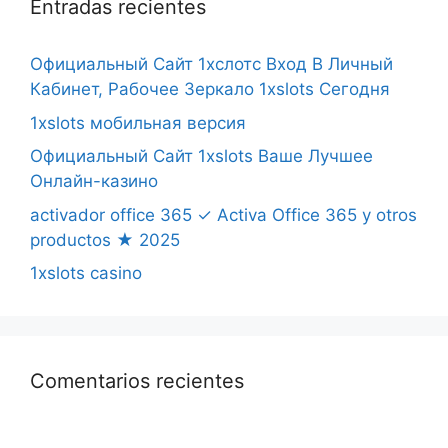
Entradas recientes
Официальный Сайт 1хслотс Вход В Личный
Кабинет, Рабочее Зеркало 1xslots Сегодня
1xslots мобильная версия
Официальный Сайт 1xslots Ваше Лучшее
Онлайн-казино
activador office 365 ✓ Activa Office 365 y otros
productos ★ 2025
1xslots casino
Comentarios recientes