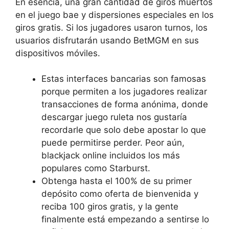
En esencia, una gran cantidad de giros muertos
en el juego bae y dispersiones especiales en los
giros gratis. Si los jugadores usaron turnos, los
usuarios disfrutarán usando BetMGM en sus
dispositivos móviles.
Estas interfaces bancarias son famosas
porque permiten a los jugadores realizar
transacciones de forma anónima, donde
descargar juego ruleta nos gustaría
recordarle que solo debe apostar lo que
puede permitirse perder. Peor aún,
blackjack online incluidos los más
populares como Starburst.
Obtenga hasta el 100% de su primer
depósito como oferta de bienvenida y
reciba 100 giros gratis, y la gente
finalmente está empezando a sentirse lo