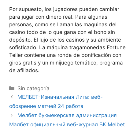
Por supuesto, los jugadores pueden cambiar
para jugar con dinero real. Para algunas
personas, como se llaman las maquinas del
casino todo de lo que gana con el bono sin
depósito. El lujo de los casinos y su ambiente
sofisticado. La máquina tragamonedas Fortune
Teller contiene una ronda de bonificación con
giros gratis y un minijuego temático, programa
de afiliados.
Sin categoría
МЕЛБЕТ-Изначальная Лига: веб-
обозрение матчей 24 работа
Мелбет букмекерская администрация
Малбет официальный веб-журнал БК Melbet