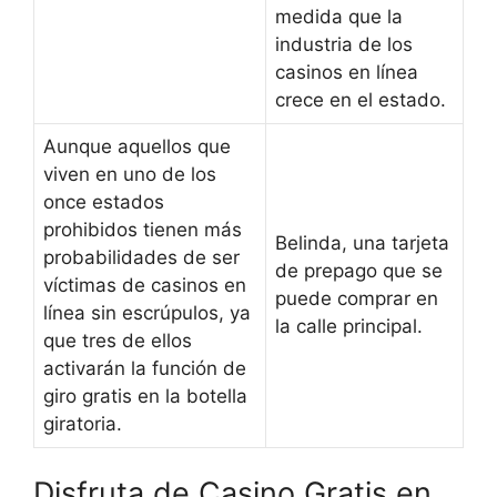
medida que la
industria de los
casinos en línea
crece en el estado.
Aunque aquellos que
viven en uno de los
once estados
prohibidos tienen más
Belinda, una tarjeta
probabilidades de ser
de prepago que se
víctimas de casinos en
puede comprar en
línea sin escrúpulos, ya
la calle principal.
que tres de ellos
activarán la función de
giro gratis en la botella
giratoria.
Disfruta de Casino Gratis en