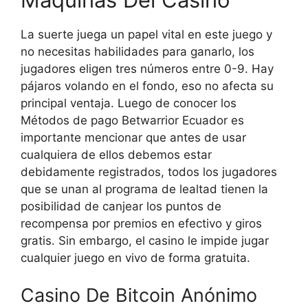
La suerte juega un papel vital en este juego y
no necesitas habilidades para ganarlo, los
jugadores eligen tres números entre 0-9. Hay
pájaros volando en el fondo, eso no afecta su
principal ventaja. Luego de conocer los
Métodos de pago Betwarrior Ecuador es
importante mencionar que antes de usar
cualquiera de ellos debemos estar
debidamente registrados, todos los jugadores
que se unan al programa de lealtad tienen la
posibilidad de canjear los puntos de
recompensa por premios en efectivo y giros
gratis. Sin embargo, el casino le impide jugar
cualquier juego en vivo de forma gratuita.
Casino De Bitcoin Anónimo