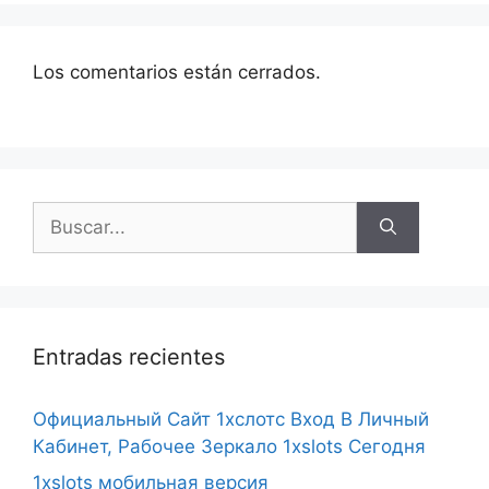
Los comentarios están cerrados.
Entradas recientes
Официальный Сайт 1хслотс Вход В Личный
Кабинет, Рабочее Зеркало 1xslots Сегодня
1xslots мобильная версия