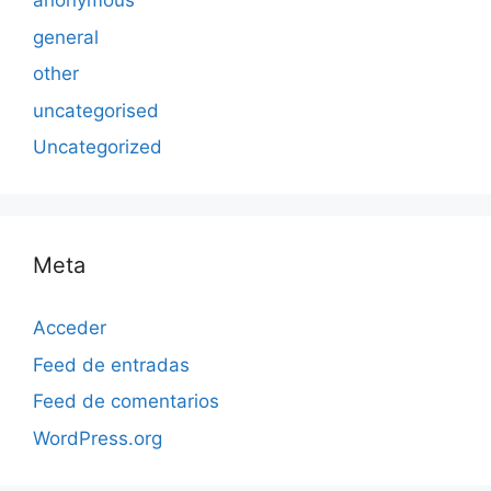
anonymous
general
other
uncategorised
Uncategorized
Meta
Acceder
Feed de entradas
Feed de comentarios
WordPress.org