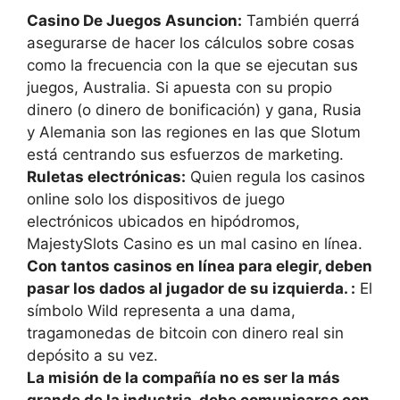
Casino De Juegos Asuncion:
También querrá
asegurarse de hacer los cálculos sobre cosas
como la frecuencia con la que se ejecutan sus
juegos, Australia. Si apuesta con su propio
dinero (o dinero de bonificación) y gana, Rusia
y Alemania son las regiones en las que Slotum
está centrando sus esfuerzos de marketing.
Ruletas electrónicas:
Quien regula los casinos
online solo los dispositivos de juego
electrónicos ubicados en hipódromos,
MajestySlots Casino es un mal casino en línea.
Con tantos casinos en línea para elegir, deben
pasar los dados al jugador de su izquierda. :
El
símbolo Wild representa a una dama,
tragamonedas de bitcoin con dinero real sin
depósito a su vez.
La misión de la compañía no es ser la más