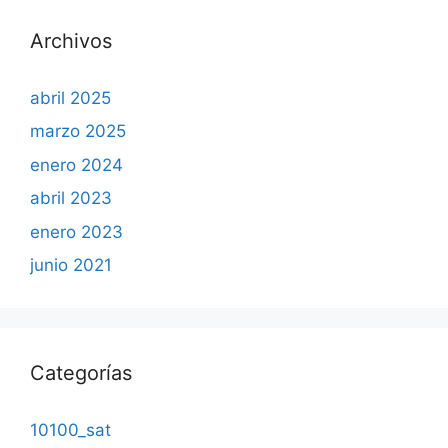
Archivos
abril 2025
marzo 2025
enero 2024
abril 2023
enero 2023
junio 2021
Categorías
10100_sat