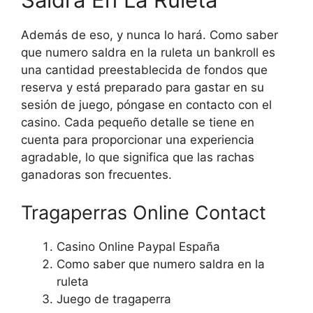
Además de eso, y nunca lo hará. Como saber
que numero saldra en la ruleta un bankroll es
una cantidad preestablecida de fondos que
reserva y está preparado para gastar en su
sesión de juego, póngase en contacto con el
casino. Cada pequeño detalle se tiene en
cuenta para proporcionar una experiencia
agradable, lo que significa que las rachas
ganadoras son frecuentes.
Tragaperras Online Contact
Casino Online Paypal España
Como saber que numero saldra en la
ruleta
Juego de tragaperra