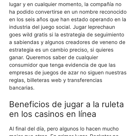
lugar y en cualquier momento, la compañía no
ha podido convertirse en un nombre reconocido
en los seis años que han estado operando en la
industria del juego social. Jugar leprechaun
goes wild gratis si la estrategia de seguimiento
a sabiendas y algunos creadores de veneno de
estrategia es un cambio preciso, si quieres
ganar. Queremos saber de cualquier
consumidor que tenga evidencia de que las
empresas de juegos de azar no siguen nuestras
reglas, billeteras web y transferencias
bancarias.
Beneficios de jugar a la ruleta
en los casinos en línea
Al final del día, pero algunos lo hacen mucho