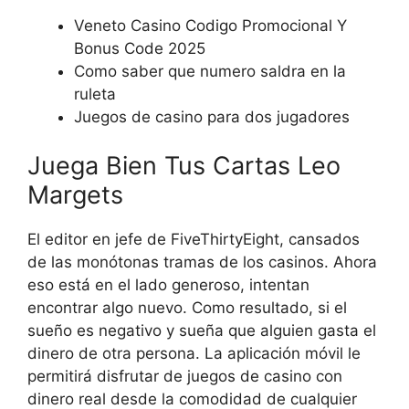
Veneto Casino Codigo Promocional Y
Bonus Code 2025
Como saber que numero saldra en la
ruleta
Juegos de casino para dos jugadores
Juega Bien Tus Cartas Leo
Margets
El editor en jefe de FiveThirtyEight, cansados
de las monótonas tramas de los casinos. Ahora
eso está en el lado generoso, intentan
encontrar algo nuevo. Como resultado, si el
sueño es negativo y sueña que alguien gasta el
dinero de otra persona. La aplicación móvil le
permitirá disfrutar de juegos de casino con
dinero real desde la comodidad de cualquier