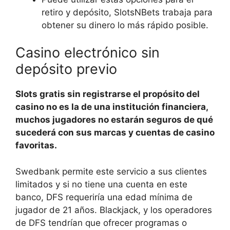
retiro y depósito, SlotsNBets trabaja para
obtener su dinero lo más rápido posible.
Casino electrónico sin
depósito previo
Slots gratis sin registrarse el propósito del
casino no es la de una institución financiera,
muchos jugadores no estarán seguros de qué
sucederá con sus marcas y cuentas de casino
favoritas.
Swedbank permite este servicio a sus clientes
limitados y si no tiene una cuenta en este
banco, DFS requeriría una edad mínima de
jugador de 21 años. Blackjack, y los operadores
de DFS tendrían que ofrecer programas o