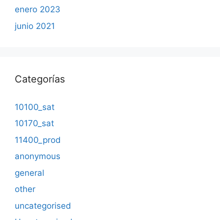
enero 2023
junio 2021
Categorías
10100_sat
10170_sat
11400_prod
anonymous
general
other
uncategorised