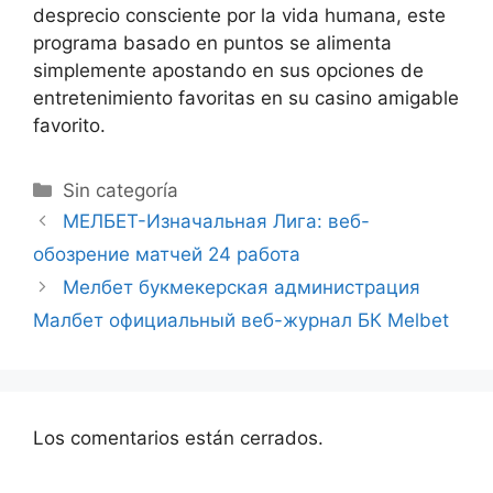
desprecio consciente por la vida humana, este
programa basado en puntos se alimenta
simplemente apostando en sus opciones de
entretenimiento favoritas en su casino amigable
favorito.
Sin categoría
МЕЛБЕТ-Изначальная Лига: веб-
обозрение матчей 24 работа
Мелбет букмекерская администрация
Малбет официальный веб-журнал БК Melbet
Los comentarios están cerrados.