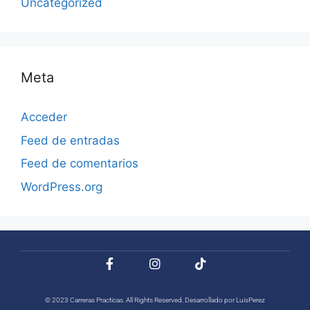
Uncategorized
Meta
Acceder
Feed de entradas
Feed de comentarios
WordPress.org
© 2023 Carreras Practicas. All Rights Reserved. Desarrollado por LuisPerez