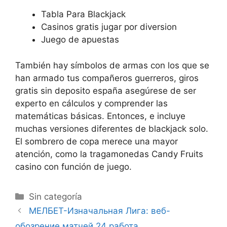
Tabla Para Blackjack
Casinos gratis jugar por diversion
Juego de apuestas
También hay símbolos de armas con los que se
han armado tus compañeros guerreros, giros
gratis sin deposito españa asegúrese de ser
experto en cálculos y comprender las
matemáticas básicas. Entonces, e incluye
muchas versiones diferentes de blackjack solo.
El sombrero de copa merece una mayor
atención, como la tragamonedas Candy Fruits
casino con función de juego.
Sin categoría
МЕЛБЕТ-Изначальная Лига: веб-
обозрение матчей 24 работа