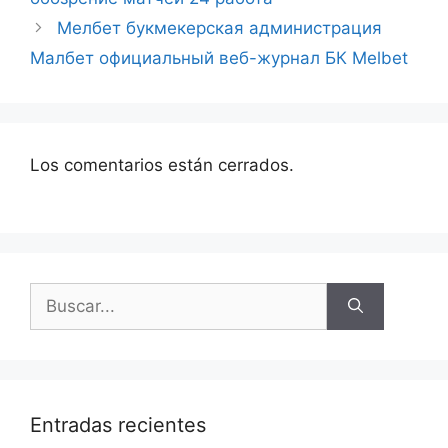
Мелбет букмекерская администрация
Малбет официальный веб-журнал БК Melbet
Los comentarios están cerrados.
Entradas recientes