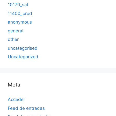
10170_sat
11400_prod
anonymous
general
other
uncategorised
Uncategorized
Meta
Acceder
Feed de entradas