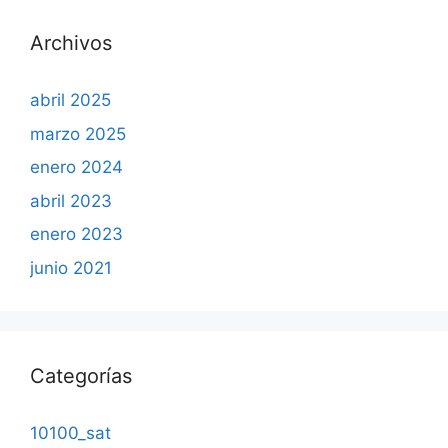
Archivos
abril 2025
marzo 2025
enero 2024
abril 2023
enero 2023
junio 2021
Categorías
10100_sat