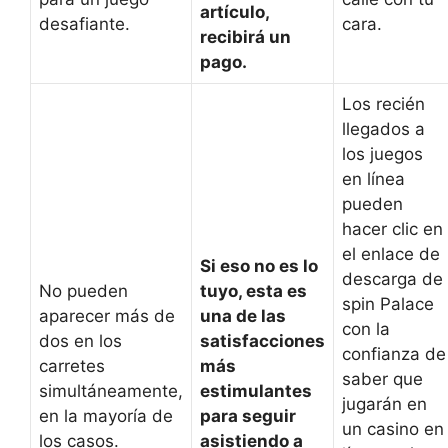
artículo,
desafiante.
cara.
recibirá un
pago.
Los recién
llegados a
los juegos
en línea
pueden
hacer clic en
el enlace de
Si eso no es lo
descarga de
No pueden
tuyo, esta es
spin Palace
aparecer más de
una de las
con la
dos en los
satisfacciones
confianza de
carretes
más
saber que
simultáneamente,
estimulantes
jugarán en
en la mayoría de
para seguir
un casino en
los casos.
asistiendo a