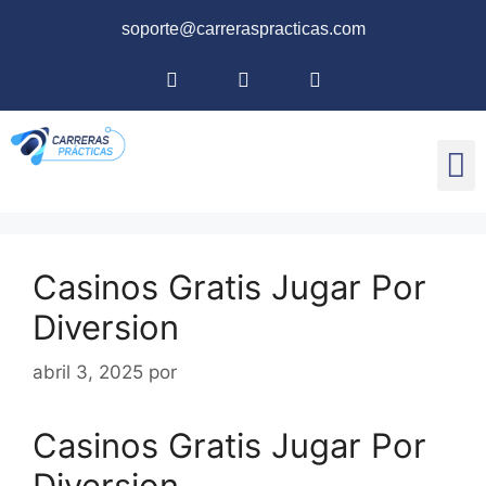
soporte@carreraspracticas.com
Casinos Gratis Jugar Por
Diversion
abril 3, 2025
por
Casinos Gratis Jugar Por
Diversion