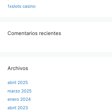
1xslots casino
Comentarios recientes
Archivos
abril 2025
marzo 2025
enero 2024
abril 2023