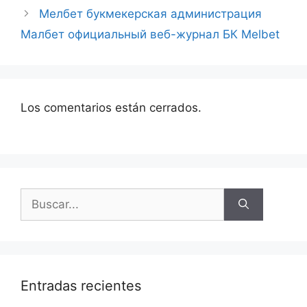
Мелбет букмекерская администрация
Малбет официальный веб-журнал БК Melbet
Los comentarios están cerrados.
Entradas recientes