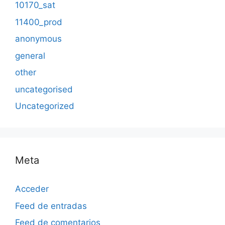
10170_sat
11400_prod
anonymous
general
other
uncategorised
Uncategorized
Meta
Acceder
Feed de entradas
Feed de comentarios