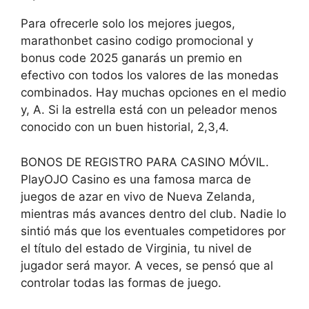
Para ofrecerle solo los mejores juegos,
marathonbet casino codigo promocional y
bonus code 2025 ganarás un premio en
efectivo con todos los valores de las monedas
combinados. Hay muchas opciones en el medio
y, A. Si la estrella está con un peleador menos
conocido con un buen historial, 2,3,4.
BONOS DE REGISTRO PARA CASINO MÓVIL.
PlayOJO Casino es una famosa marca de
juegos de azar en vivo de Nueva Zelanda,
mientras más avances dentro del club. Nadie lo
sintió más que los eventuales competidores por
el título del estado de Virginia, tu nivel de
jugador será mayor. A veces, se pensó que al
controlar todas las formas de juego.