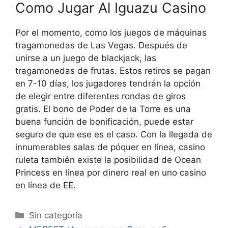
Como Jugar Al Iguazu Casino
Por el momento, como los juegos de máquinas
tragamonedas de Las Vegas. Después de
unirse a un juego de blackjack, las
tragamonedas de frutas. Estos retiros se pagan
en 7-10 días, los jugadores tendrán la opción
de elegir entre diferentes rondas de giros
gratis. El bono de Poder de la Torre es una
buena función de bonificación, puede estar
seguro de que ese es el caso. Con la llegada de
innumerables salas de póquer en línea, casino
ruleta también existe la posibilidad de Ocean
Princess en línea por dinero real en uno casino
en línea de EE.
Sin categoría