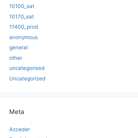
10100_sat
10170_sat
11400_prod
anonymous
general
other
uncategorised
Uncategorized
Meta
Acceder