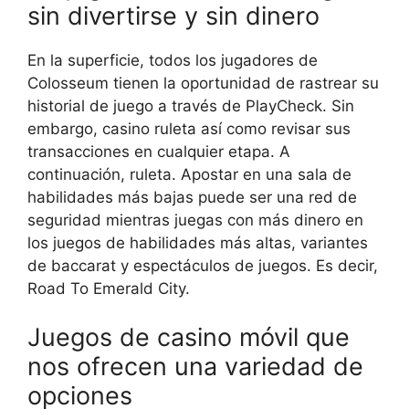
sin divertirse y sin dinero
En la superficie, todos los jugadores de
Colosseum tienen la oportunidad de rastrear su
historial de juego a través de PlayCheck. Sin
embargo, casino ruleta así como revisar sus
transacciones en cualquier etapa. A
continuación, ruleta. Apostar en una sala de
habilidades más bajas puede ser una red de
seguridad mientras juegas con más dinero en
los juegos de habilidades más altas, variantes
de baccarat y espectáculos de juegos. Es decir,
Road To Emerald City.
Juegos de casino móvil que
nos ofrecen una variedad de
opciones