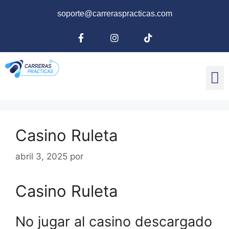
soporte@carreraspracticas.com
Casino Ruleta
abril 3, 2025
por
Casino Ruleta
No jugar al casino descargado