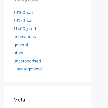
10100_sat
10170_sat
11400_prod
anonymous
general
other
uncategorised
Uncategorized
Meta