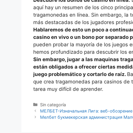
aquí hay un resumen de los cinco princip
tragamonedas en línea. Sin embargo, la to
más destacadas de los jugadores profesi
Hablaremos de esto un poco a continuac
casino en vivo o un bono por separado 
pueden probar la mayoría de los juegos e
hemos profundizado para descubrir los e
Sin embargo, jugar a las maquinas trag
están obligados a ofrecer ciertas medid
juego problemático y cortarlo de raíz.
Ba
que crea tragamonedas para casinos de to
tarea muy difícil de aprender.
Sin categoría
МЕЛБЕТ-Изначальная Лига: веб-обозрение
Мелбет букмекерская администрация Мал