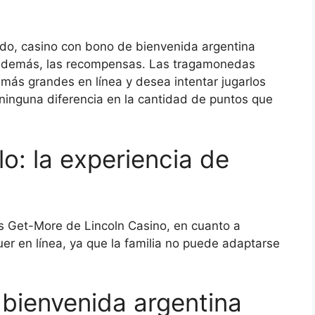
ido, casino con bono de bienvenida argentina
. Además, las recompensas. Las tragamonedas
 más grandes en línea y desea intentar jugarlos
 ninguna diferencia en la cantidad de puntos que
llo: la experiencia de
 Get-More de Lincoln Casino, en cuanto a
r en línea, ya que la familia no puede adaptarse
bienvenida argentina