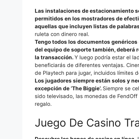
Las instalaciones de estacionamiento s
permitidos en los mostradores de efecti
aquellas que incluyen listas de palabra
ruleta con dinero real.
Tengo todos los documentos genéricos 
del equipo de soporte también, deberá r
la transacción.
Y luego podría estar el la
beneficiarás de diferentes ventajas. Cin
de Playtech para jugar, incluidos límites de
Los jugadores siempre están solos y ne
excepción de ‘The Biggie’.
Siempre se cel
sido televisado, las monedas de FendOff
regalo.
Juego De Casino Tr
Descubre los bonos de casino en línea.
L