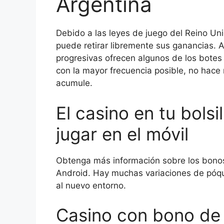
Argentina
Debido a las leyes de juego del Reino Un
puede retirar libremente sus ganancias
progresivas ofrecen algunos de los botes
con la mayor frecuencia posible, no hace
acumule.
El casino en tu bolsi
jugar en el móvil
Obtenga más información sobre los bonos
Android. Hay muchas variaciones de póque
al nuevo entorno.
Casino con bono de 