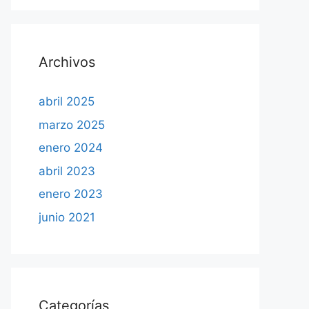
Archivos
abril 2025
marzo 2025
enero 2024
abril 2023
enero 2023
junio 2021
Categorías