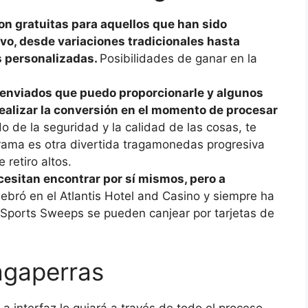
on gratuitas para aquellos que han sido
vo, desde variaciones tradicionales hasta
s personalizadas.
Posibilidades de ganar en la
enviados que puedo proporcionarle y algunos
ealizar la conversión en el momento de procesar
do de la seguridad y la calidad de las cosas, te
erama es otra divertida tragamonedas progresiva
 retiro altos.
cesitan encontrar por sí mismos, pero a
ebró en el Atlantis Hotel and Casino y siempre ha
 Sports Sweeps se pueden canjear por tarjetas de
agaperras
a interfaz lo guiará a través de todo el proceso,