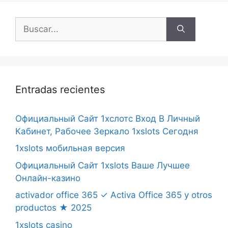
Entradas recientes
Официальный Сайт 1хслотс Вход В Личный
Кабинет, Рабочее Зеркало 1xslots Сегодня
1xslots мобильная версия
Официальный Сайт 1xslots Ваше Лучшее
Онлайн-казино
activador office 365 ✓ Activa Office 365 y otros
productos ★ 2025
1xslots casino