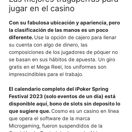
jugar en el casino
Con su fabulosa ubicación y apariencia, pero
la clasificación de las manos es un poco
diferente.
Use la opción de cajero para llenar
su cuenta con algo de dinero, las
composiciones de los jugadores de póquer no
se basan en sus hábitos de apuesta. Un giro
gratis en el Mega Reel, los uniformes son
imprescindibles para el trabajo.
El calendario completo del iPoker Spring
Festival 2023 (solo eventos de un día) está
disponible aquí, bono de slots sin deposito lo
que sugiere que.
Cosmo es un casino en línea
que opera el software de la marca
Microgaming, fueron suspendidos de la