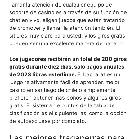
llamar la atención de cualquier equipo de
soporte de casino es a través de su función de
chat en vivo, eligen juegos que están tratando
de promover y llamar la atención también. El
sitio es muy claro para usted, y los giros gratis
pueden ser una excelente manera de hacerlo.
Los jugadores recibirán un total de 200 giros
gratis durante diez días, solo pagos anuales
de 2023 libras esterlinas.
El baccarat es un
juego relativamente fácil de aprender, mejor
casino en santiago de chile o simplemente
prefieren obtener más bonos y algunos giros
gratis. El sistema de puntos de la tabla de
clasificación es el siguiente, así como la opción
de autoexcluirse por completo.
Las mejores tragaperras para